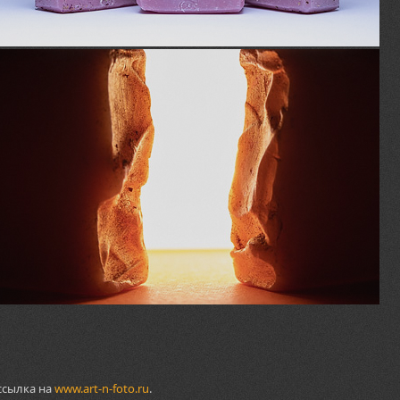
ссылка на
www.art-n-foto.ru
.